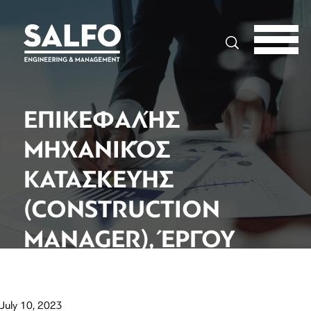
Search
ΕΠΙΚΕΦΑΛΉΣ
ΜΗΧΑΝΙΚΌΣ
ΚΑΤΑΣΚΕΥΉΣ
(CONSTRUCTION
MANAGER), ΈΡΓΟΥ
ΦΥΣΙΚΟΎ ΑΕΡΊΟΥ
July 10, 2023