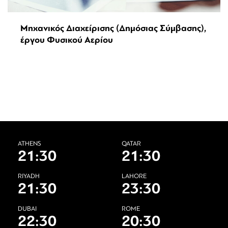
Μηχανικός Διαχείρισης (Δημόσιας Σύμβασης),
έργου Φυσικού Αερίου
ATHENS
QATAR
21:30
21:30
RIYADH
LAHORE
21:30
23:30
DUBAI
ROME
22:30
20:30